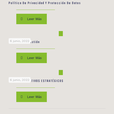
Política De Privacidad Y Protección De Datos
Leer Más
6 junio, 2022
Política De Gestión
Leer Más
6 junio, 2022
VISIÓN – OBJETIVOS ESTRATÉGICOS
Leer Más