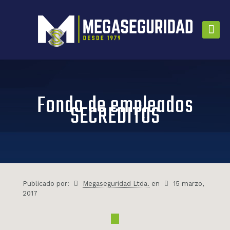
Fondo de empleados
SECREDITOS
Publicado por:
Megaseguridad Ltda.
en
15 marzo,
2017